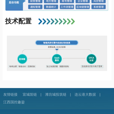
技术配置
友情链接
宣城筑链
|
潍坊城投筑链
|
连云港大数据
|
江西国控趣鋆